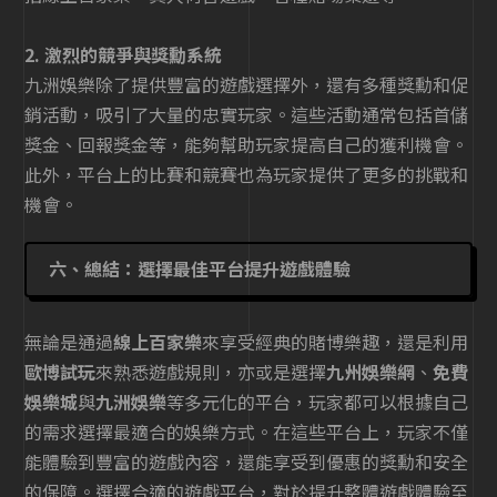
2. 激烈的競爭與獎勳系統
九洲娛樂除了提供豐富的遊戲選擇外，還有多種獎勳和促
銷活動，吸引了大量的忠實玩家。這些活動通常包括首儲
獎金、回報獎金等，能夠幫助玩家提高自己的獲利機會。
此外，平台上的比賽和競賽也為玩家提供了更多的挑戰和
機會。
六、總結：選擇最佳平台提升遊戲體驗
無論是通過
線上百家樂
來享受經典的賭博樂趣，還是利用
歐博試玩
來熟悉遊戲規則，亦或是選擇
九州娛樂網
、
免費
娛樂城
與
九洲娛樂
等多元化的平台，玩家都可以根據自己
的需求選擇最適合的娛樂方式。在這些平台上，玩家不僅
能體驗到豐富的遊戲內容，還能享受到優惠的獎勳和安全
的保障。選擇合適的遊戲平台，對於提升整體遊戲體驗至