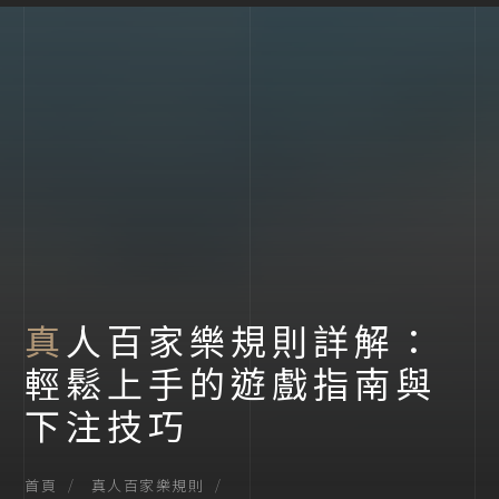
真人百家樂規則詳解：
輕鬆上手的遊戲指南與
下注技巧
首頁
真人百家樂規則