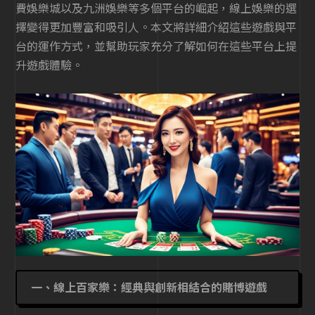
費娛樂城以及九洲娛樂等多個平台的崛起，線上娛樂的選
擇變得更加豐富和吸引人。本文將詳細介紹這些遊戲與平
台的運作方式，並幫助玩家充分了解如何在這些平台上提
升遊戲體驗。
一、線上百家樂：經典與創新相結合的賭博遊戲