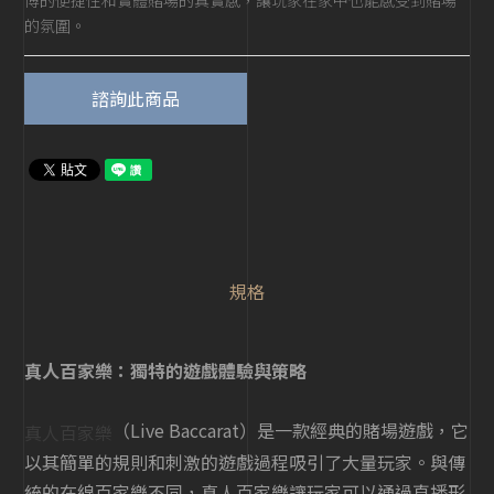
的氛圍。
諮詢此商品
規格
真人百家樂：獨特的遊戲體驗與策略
（Live Baccarat）是一款經典的賭場遊戲，它
真人百家樂
以其簡單的規則和刺激的遊戲過程吸引了大量玩家。與傳
統的在線百家樂不同，真人百家樂讓玩家可以通過直播形