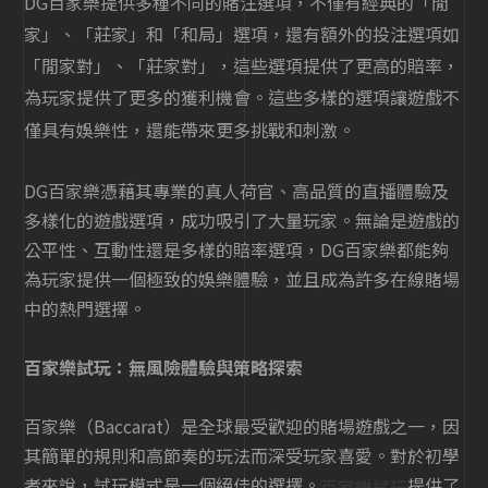
DG百家樂提供多種不同的賭注選項，不僅有經典的「閒
家」、「莊家」和「和局」選項，還有額外的投注選項如
「閒家對」、「莊家對」，這些選項提供了更高的賠率，
為玩家提供了更多的獲利機會。這些多樣的選項讓遊戲不
僅具有娛樂性，還能帶來更多挑戰和刺激。
DG百家樂憑藉其專業的真人荷官、高品質的直播體驗及
多樣化的遊戲選項，成功吸引了大量玩家。無論是遊戲的
公平性、互動性還是多樣的賠率選項，DG百家樂都能夠
為玩家提供一個極致的娛樂體驗，並且成為許多在線賭場
中的熱門選擇。
百家樂試玩：無風險體驗與策略探索
百家樂（Baccarat）是全球最受歡迎的賭場遊戲之一，因
其簡單的規則和高節奏的玩法而深受玩家喜愛。對於初學
者來說，試玩模式是一個絕佳的選擇。
提供了
百家樂試玩