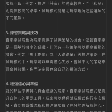
險與回報。例如，投注「莊家」的勝率較高，而「和局」
則提供較高的賠率，試玩模式能幫助玩家理清這些選項的
不同風險。
3. 練習策略與技巧
百家樂試玩也為玩家提供了試探策略的機會。儘管百家樂
是一個基於機率的遊戲，但仍有一些策略可以提高獲勝的
機會，例如「馬丁格爾」或「大路路單」等投注策略。在
試玩模式中，玩家可以無需擔心失敗，嘗試不同的策略來
觀察其效果，進而決定最適合自己的投注方式。
4. 增強信心與準備
對於那些準備轉向真金遊戲的玩家，百家樂試玩模式是提
升自信心的重要工具。玩家可以通過試玩模式進行多次模
擬，直到對遊戲流程和投注選項有了充分的理解與信心，