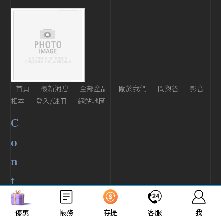
首頁
最新消息
全部產品
關於我們
問與答
影音
相本
登入/註冊
網站地圖
C
o
n
t
a
帳務
存提
客服
我
優惠
c