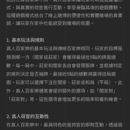
式，與真實的荷官進行互動，享受身臨其境的遊戲體驗。
這種遊戲模式結合了線上賭博的便捷性和實體賭場的真實
感，讓玩家在家中也能感受到賭場的氛圍。
1. 基本玩法與規則
真人百家樂的基本玩法與傳統百家樂相同，玩家的目標是
預測哪一方（閒家或莊家）會獲得最接近9點的牌面總
數。每一局中，莊家和閒家各自會發兩張牌，並根據特定
的規則決定是否補牌。最接近9點的總數將贏得該局遊
戲。玩家可以選擇下注在閒家、莊家或和局（平局）。此
外，真人百家樂通常會提供額外的選項，如「閒家對」
「莊家對」等，這些選項會增加更多的賠率和獲利機會。
2. 真人荷官的互動性
在真人百家樂中，最具特色的是荷官的即時互動。透過高