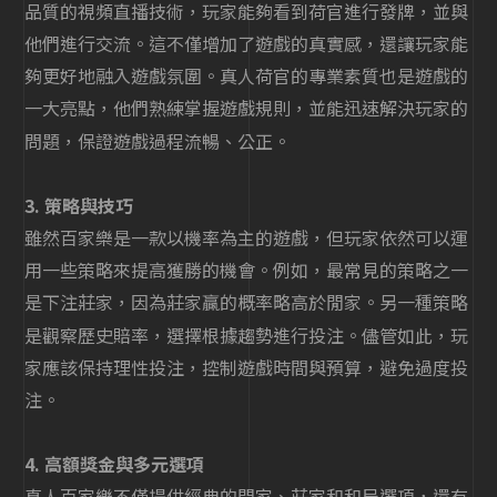
品質的視頻直播技術，玩家能夠看到荷官進行發牌，並與
他們進行交流。這不僅增加了遊戲的真實感，還讓玩家能
夠更好地融入遊戲氛圍。真人荷官的專業素質也是遊戲的
一大亮點，他們熟練掌握遊戲規則，並能迅速解決玩家的
問題，保證遊戲過程流暢、公正。
3. 策略與技巧
雖然百家樂是一款以機率為主的遊戲，但玩家依然可以運
用一些策略來提高獲勝的機會。例如，最常見的策略之一
是下注莊家，因為莊家贏的概率略高於閒家。另一種策略
是觀察歷史賠率，選擇根據趨勢進行投注。儘管如此，玩
家應該保持理性投注，控制遊戲時間與預算，避免過度投
注。
4. 高額獎金與多元選項
真人百家樂不僅提供經典的閒家、莊家和和局選項，還有